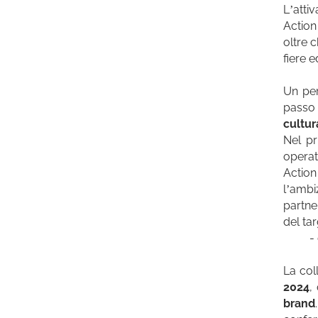
L’atti
Action
oltre 
fiere e
Un per
passo 
cultura
Nel pr
operat
Actio
l’ambi
partne
del ta
-
La col
2024
,
brand