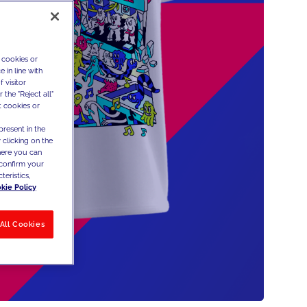
 cookies or
 in line with
 visitor
the "Reject all"
t cookies or
present in the
 clicking on the
where you can
confirm your
teristics,
kie Policy
All Cookies