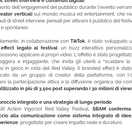
r, street interview e contenuti digitali
orto dell’engagement del pubblico durante l’evento verrann
eator verticali
sul mondo musica ed entertainment, che re
ti di street interview pensati per attivare il pubblico del fest
o e spontaneo.
elamente, in collaborazione con
TikTok
, è stato sviluppato
ffect legato al festival
: un buzz interattivo personalizz
 possono applicare ai propri video. L’effetto è stato progett
leggera e ingaggiante, che invita gli utenti a “scaldare l
si in gioco in vista del Red Valley. Il branded effect è stat
icato da un gruppo di creator della piattaforma, con l’o
are la partecipazione attiva e la diffusione organica dei co
utilizzato in più di 3.500 post superando i 30 milioni di view
roccio integrato e una strategia di lungo periodo
IR Action Vigorsol Red Valley Festival,
SBAM conferma 
ccio alla comunicazione come sistema integrato di idee,
perienze
, progettato per creare impatto reale e duraturo.