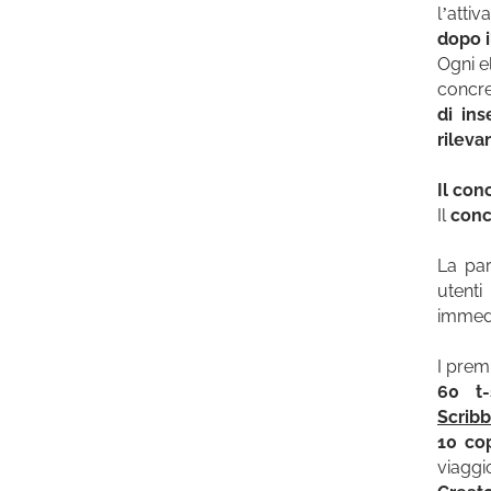
l’atti
dopo i
Ogni e
concre
di ins
rilevan
Il con
Il
conc
La par
utenti
immedi
I prem
60 t-s
Scribb
10 co
viaggi