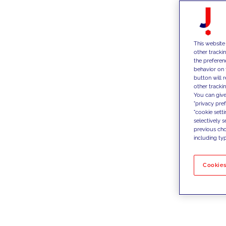
This website
other tracki
the preferen
behavior on 
button will 
other trackin
You can give
"privacy pre
"cookie sett
selectively 
previous choi
including typ
Cookies