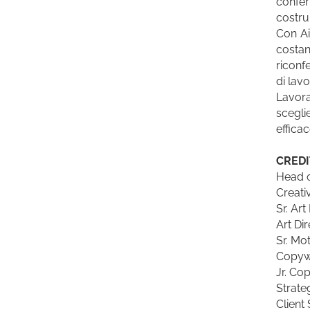
confer
costru
Con Ai
costan
riconf
di lavo
Lavor
scegli
efficac
CREDI
Head o
Creati
Sr. Ar
Art Di
Sr. Mo
Copywr
Jr. Co
Strate
Client