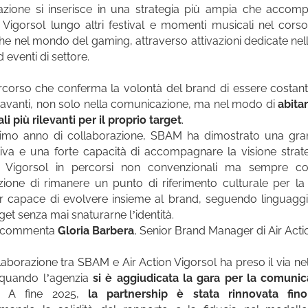
vazione si inserisce in una strategia più ampia che accom
 Vigorsol lungo altri festival e momenti musicali nel corso
che nel mondo del gaming, attraverso attivazioni dedicate nell
d eventi di settore.
corso che conferma la volontà del brand di essere costa
avanti, non solo nella comunicazione, ma nel modo di
abitare
li più rilevanti per il proprio target
.
imo anno di collaborazione, SBAM ha dimostrato una gran
iva e una forte capacità di accompagnare la visione strate
n Vigorsol in percorsi non convenzionali ma sempre co
zione di rimanere un punto di riferimento culturale per l
r capace di evolvere insieme al brand, seguendo linguagg
rget senza mai snaturarne l’identità.
 commenta
Gloria Barbera
, Senior Brand Manager di Air Acti
laborazione tra SBAM e Air Action Vigorsol ha preso il via ne
 quando l’agenzia
si è aggiudicata la gara per la comuni
. A fine 2025,
la partnership è stata rinnovata fin