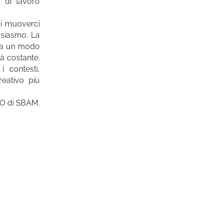
 di lavoro
di muoverci
usiasmo. La
mia un modo
tà costante.
 contesti,
reativo più
EO di SBAM.