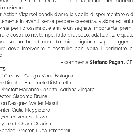
mando la solidità del rapporto e la fiducia nel modello
ito insieme.
r Action Vigorsol condividiamo la voglia di sperimentare e 
temente in avanti, senza perdere coerenza, visione ed ent
erma per i prossimi due anni è un segnale importante: pre
rare costruito nel tempo, fatto di ascolto, adattabilità e quali
are su un brand così dinamico significa saper leggere i
ere dove intervenire e costruire ogni volta il perimetro c
e.
- commenta
Stefano Pagan
i, C
TS
f Creative: Giorgio Maria Bologna
ve Director: Emanuele Di Molfetta
t Director: Marianna Caserta, Adriana Zingaro
rector: Giacomo Brunelli
tion Designer: Walter Masut
iter: Giulia Meggiolaro
pywriter: Vera Sollazzo
gy Lead: Chiara Chiarino
 Service Director: Luca Temporelli