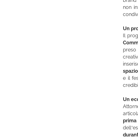
brand 
non in
condiv
Un pro
Il pro
Commu
preso 
creati
inseri
spazio
e il f
credibi
Un eco
Attor
articol
prima 
dell’e
durant