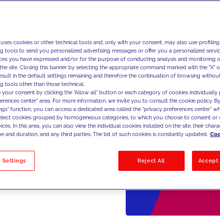
 uses cookies or other technical tools and, only with your consent, may also use profiling
ng tools to send you personalized advertising messages or offer you a personalized service
ces you have expressed and/or for the purpose of conducting analysis and monitoring of
the site. Closing this banner by selecting the appropriate command marked with the "X" or 
result in the default settings remaining and therefore the continuation of browsing withou
g tools other than those technical.
 your consent by clicking the "Allow all" button or each category of cookies individually 
ferences center" area. For more information, we invite you to consult the cookie policy. By
ings" function, you can access a dedicated area called the "privacy preferences center" 
select cookies grouped by homogeneous categories, to which you choose to consent or 
ces. In this area, you can also view the individual cookies installed on the site, their charac
e and duration, and any third parties. The list of such cookies is constantly updated.
Coo
 Settings
Reject All
Accept 