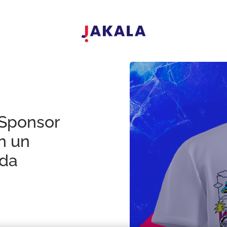
e Sponsor
n un
 da