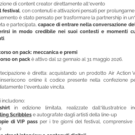
vazione di content creator direttamente all’evento
l festival
, con contenuti e attivazioni pensati per prolungarne l
lemento è stato pensato per trasformare la partnership in un
ta e partecipata,
capace di entrare nella conversazione de
erirsi in modo credibile nei suoi contesti e momenti cu
ti
.
corso on pack: meccanica e premi
orso on pack
è attivo dal 12 gennaio al 31 maggio 2026.
tecipazione è diretta: acquistando un prodotto Air Action Vi
 inseriscono online il codice presente nella confezione p
atamente l’eventuale vincita.
i includono:
hirt
in edizione limitata, realizzate dall’illustratrice i
ling Scribbles
e autografate dagli artisti della line-up
ppie di VIP pass
per i tre giorni del festival, comprensive
o