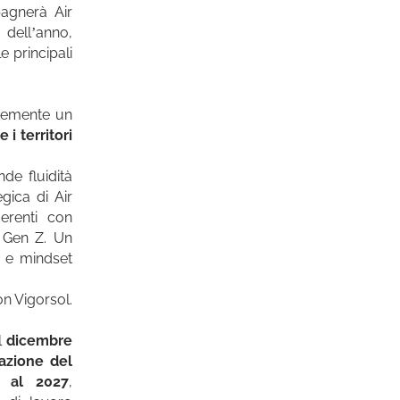
pagnerà Air
 dell’anno,
e principali
ntemente un
 i territori
de fluidità
gica di Air
erenti con
a Gen Z. Un
i e mindset
on Vigorsol.
l
dicembre
cazione del
o al 2027
,