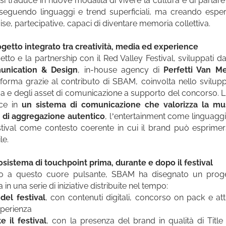
si traduce in nuove modalità di vivere la cultura e di parlare
seguendo linguaggi e trend superficiali, ma creando esperi
ise, partecipative, capaci di diventare memoria collettiva.
getto integrato tra creatività, media ed experience
getto e la partnership con il Red Valley Festival, sviluppati d
nication & Design
, in-house agency di
Perfetti Van Me
forma grazie al contributo di SBAM, coinvolta nello svilupp
va e degli asset di comunicazione a supporto del concorso. L’i
sce in
un sistema di comunicazione che valorizza la m
 di aggregazione autentico
, l’entertainment come linguaggi
estival come contesto coerente in cui il brand può esprime
le.
sistema di touchpoint prima, durante e dopo il festival
no a questo cuore pulsante, SBAM ha disegnato un proge
a in una serie di iniziative distribuite nel tempo:
del festival
, con contenuti digitali, concorso on pack e att
sperienza
e il festival
, con la presenza del brand in qualità di Titl