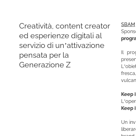
Creatività, content creator
SBAM
Spons
ed esperienze digitali al
progra
servizio di un’attivazione
Il pr
pensata per la
prese
Generazione Z
L’obie
fresca
vulcan
Keep i
L’oper
Keep i
Un inv
libera