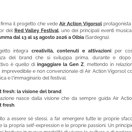
firma il progetto che vede
Air Action Vigorsol
protagonista
or del
Red Valley Festival
, uno dei principali eventi musicali
mma dal 13 al 15 agosto 2026 a Olbia
(Sardegna).
ogetto integra
creatività, contenuti e attivazioni
per cos
nza del brand che si sviluppa prima, durante e dopo il
ttivo è quello di
ingaggiare la Gen Z
, mettendo in relazion
, imprevedibile e non convenzionale di Air Action Vigorsol co
ica e l’immaginario del festival.
t fresh
: la visione del brand
azione nasce dalla visione che da sempre guida Air Actio
t fresh
.
ito a essere sé stessi, a far emergere tutte le proprie sfacc
re la propria self-expression e le proprie passioni. Un principi