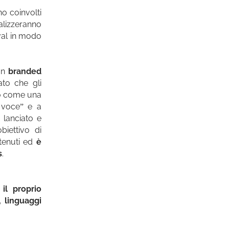
o coinvolti
alizzeranno
ival in modo
 un
branded
ato che gli
ato come una
a voce” e a
o lanciato e
biettivo di
ntenuti ed
è
s
.
il proprio
 linguaggi