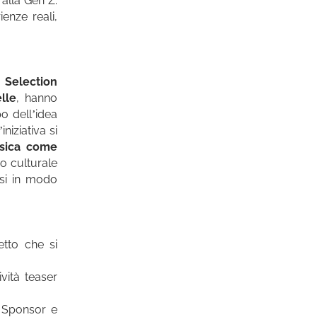
 alla Gen Z:
enze reali,
a
Selection
lle
, hanno
o dell’idea
niziativa si
usica come
o culturale
rsi in modo
tto che si
ività teaser
e Sponsor e