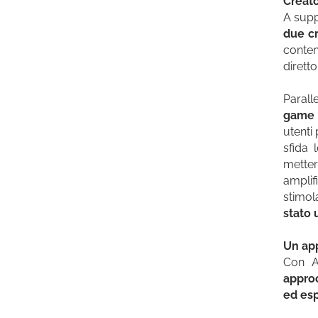
Creato
A supp
due cr
contenu
dirett
Parall
game e
utenti
sfida 
metter
amplif
stimol
stato 
Un app
Con A
appro
ed es