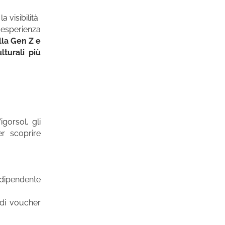
a visibilità
’esperienza
lla Gen Z e
lturali più
gorsol, gli
er scoprire
ndipendente
 di voucher