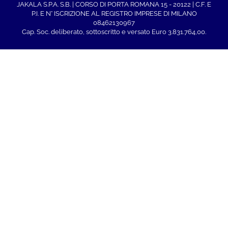
JAKALA S.P.A. S.B. | CORSO DI PORTA ROMANA 15 - 20122 | C.F. E
P.I. E N° ISCRIZIONE AL REGISTRO IMPRESE DI MILANO
08462130967
Cap. Soc. deliberato, sottoscritto e versato Euro 3.831.764,00.