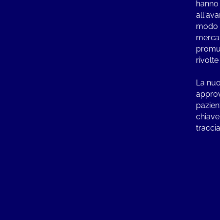
hanno 
all'av
modo s
mercat
promuo
rivolte
La nuo
approv
pazien
chiave
traccia