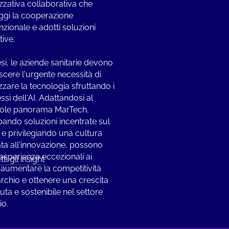
zzativa collaborativa che
ggi la cooperazione
nzionale e adotti soluzioni
tive.
esi, le aziende sanitarie devono
scere l'urgente necessità di
zare la tecnologia sfruttando i
si dell'AI. Adattandosi al
ole panorama MarTech,
pando soluzioni incentrate sul
e e privilegiando una cultura
ata all'innovazione, possono
 esperienze eccezionali ai
tti gli insight
i, aumentare la competitività
rchio e ottenere una crescita
uta e sostenibile nel settore
io.