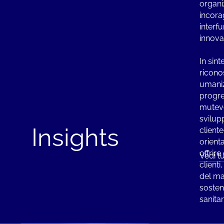
organi
incora
interfu
innova
In sint
ricono
umaniz
progres
mutev
svilup
Insights
client
orient
offrire
Vedi tu
client
del ma
sosten
sanitar