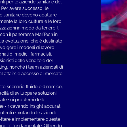
ti per le aziende sanitarie del
. Per avere successo, le
e sanitarie devono adattare
mente la loro cultura e le loro
zzazioni in modo da tenere il
con il panorama MarTech in
ua evoluzione, che è destinato
volgere i modelli di lavoro
onali di medici, farmacisti,
ionisti delle vendite e del
ing, nonché i team aziendali di
l affairs e accesso al mercato.
sto scenario fluido e dinamico,
acità di sviluppare soluzioni
rate sui problemi delle
e - ricavando insight accurati
 utenti e aiutando le aziende
ttare e implementare queste
oni - è fondamentale. Offrendo