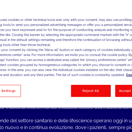
Sfruttando tecnologie dig
basati sui dati, consentiam
 uses cookies or other technical tools and, only with your consent, may also use profiling
omnicanale e di sfruttare i
ng tools to send you personalized advertising messages or offer you a personalized service
business.
ces you have expressed and/or for the purpose of conducting analysis and monitoring of
the site. Closing this banner by selecting the appropriate command marked with the "X" or 
result in the default settings remaining and therefore the continuation of browsing withou
g tools other than those technical.
 your consent by clicking the "Allow all" button or each category of cookies individually 
ferences center" area. For more information, we invite you to consult the cookie policy. By
ng Topics del settore
ings" function, you can access a dedicated area called the "privacy preferences center" 
select cookies grouped by homogeneous categories, to which you choose to consent or 
kdown indotto dalla pandemia, ha causato una profonda tras
ces. In this area, you can also view the individual cookies installed on the site, their charac
 influenzato notevolmente la struttura e l'organizzazione del
e and duration, and any third parties. The list of such cookies is constantly updated.
Coo
ni sanitari. Il cambio di paradigma si è manifestato prevalent
gestione del paziente-ospedale, nella gestione del paziente-
 Settings
Reject All
Accept 
lista e del territorio, nell'interazione consumatore-paziente-f
gestione combinata ospedale-territorio e nella gestione del r
o-industria, trasformando il tessuto stesso dell'industria sanit
ende del settore sanitario e delle lifescience operano oggi i
tto nuovo e in continua evoluzione, dove i pazienti, sempre più