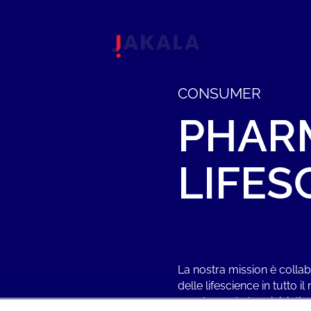
CONSUMER
PHAR
LIFES
La nostra mission è collab
delle lifescience in tutto 
accelerare le loro iniziati