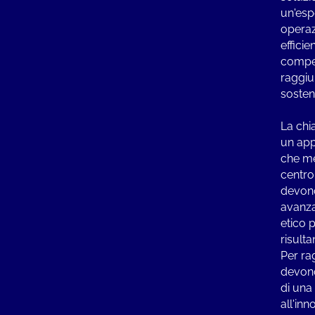
un'espe
operaz
efficie
compet
raggiu
sosteni
La chi
un app
che me
centro
devono
avanza
etico p
risulta
Per ra
devono
di una
all'inn