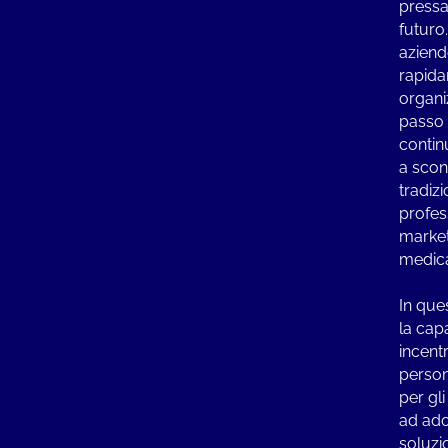
pressan
futuro
aziend
rapida
organi
passo 
contin
a scon
tradizi
profess
market
medica
In que
la cap
incent
person
per gli
ad ado
soluzi