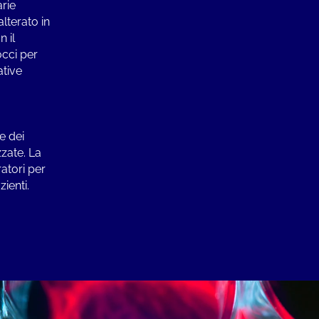
arie
lterato in
 il
occi per
ative
e dei
zzate. La
atori per
zienti.