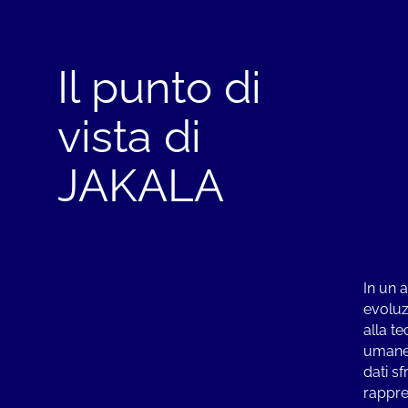
Il punto di
vista di
JAKALA
In un 
evoluz
alla te
umane 
dati sf
rappre