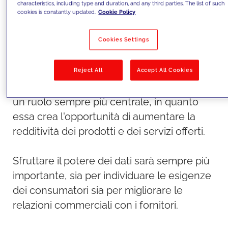
characteristics, including type and duration, and any third parties. The list of such
esigenze dei consumatori e alla crescita in
cookies is constantly updated.
Cookie Policy
un nuovo panorama competitivo (e
Cookies Settings
sempre più digitale).
Reject All
Accept All Cookies
Inoltre, l'inflazione e la situazione socio-
politica conferiscono alla digitalizzazione
un ruolo sempre più centrale, in quanto
essa crea l'opportunità di aumentare la
redditività dei prodotti e dei servizi offerti.
Sfruttare il potere dei dati sarà sempre più
importante, sia per individuare le esigenze
dei consumatori sia per migliorare le
relazioni commerciali con i fornitori.