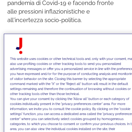
pandemia di Covid-19 e facendo fronte
alle pressioni inflazionistiche e
all'incertezza socio-politica.
La transizione digitale è sicuramente uno
dei fenomeni più importanti che sta
incidendo profondamente sui
This website uses cookies or other technical tools and, only with your consent, m
comportamenti dei consumatori e, di
also use profiling cookies or other tracking tools to send you personalized
advertising messages or offer you a personalized service in line with the preferenc
conseguenza, sui modelli di business e
you have expressed and/or for the purpose of conducting analysis and monitori
of visitor behavior on the site. Closing this banner by selecting the appropriate
sulle organizzazioni aziendali.
command marked with the "X" or the "Reject all" button will result in the default
settings remaining and therefore the continuation of browsing without cookies or
other tracking tools other than those technical.
È fondamentale sfruttare questa tendenza
You can give your consent by clicking the "Allow all" button or each category of
cookies individually present in the "privacy preferences center" area. For more
per cogliere nuove opportunità di mercato,
information, we invite you to consult the cookie policy. By clicking on the "cookie
trovando nuovi canali di vendita e nuovi
settings" function, you can access a dedicated area called the "privacy preference
center" where you can selectively select cookies grouped by homogeneous
servizi digitali che consentano a tutti i
categories, to which you choose to consent or confirm your previous choices. In t
area, you can also view the individual cookies installed on the site, their
gestori retail di fare fronte alle nuove