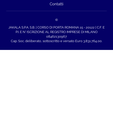
Contatti
©
JAKALA S.P.A. S.B. | CORSO DI PORTA ROMANA 15 - 20122 | C.F. E
P.I. E N° ISCRIZIONE AL REGISTRO IMPRESE DI MILANO
08462130967
Cap. Soc. deliberato, sottoscritto e versato Euro 3.831.764,00.