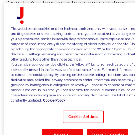
Questa è il fondamento di ogni strategia
efficace e poggia su due pilastri
interconnessi:
l'analisi del pubblico e
quella delle parole chiave
. Tutto parte
This website uses cookies or other technical tools and, only with your consent, m
profiling cookies or other tracking tools to send you personalized advertising me
dalla domanda fondamentale:
"per chi
you a personalized service in line with the preferences you have expressed and/or
purpose of conducting analysis and monitoring of visitor behavior on the site. Clo
stiamo creando questo contenuto?".
by selecting the appropriate command marked with the "X" or the "Reject all" butto
the default settings remaining and therefore the continuation of browsing withou
other tracking tools other than those technical.
L’identificazione di user personas
You can give your consent by clicking the "Allow all" button or each category of 
individually present in the "privacy preferences center" area. For more information
dettagliate, basate su dati demografici,
to consult the cookie policy. By clicking on the "cookie settings" function, you ca
dedicated area called the "privacy preferences center" where you can selectively 
comportamentali e psicografici, è un
grouped by homogeneous categories, to which you choose to consent or confi
esercizio strategico che guida sia la SEO,
previous choices. In this area, you can also view the individual cookies installed on 
characteristics, including type and duration, and any third parties. The list of such 
permettendo di
ideare contenuti mirati
constantly updated.
Cookie Policy
che rispondano a domande reali
, sia la
CRO, orientando la progettazione di
Cookies Settings
un'esperienza utente emotivamente
risonante.
Reject All
Accept All Cookies