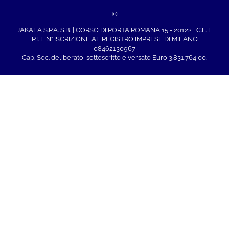
©
JAKALA S.P.A. S.B. | CORSO DI PORTA ROMANA 15 - 20122 | C.F. E
P.I. E N° ISCRIZIONE AL REGISTRO IMPRESE DI MILANO
08462130967
Cap. Soc. deliberato, sottoscritto e versato Euro 3.831.764,00.