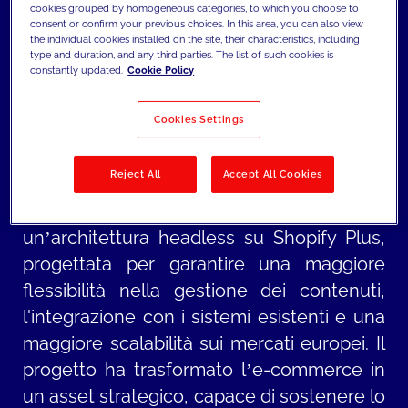
cookies grouped by homogeneous categories, to which you choose to
consent or confirm your previous choices. In this area, you can also view
the individual cookies installed on the site, their characteristics, including
GOOVI
, brand Health, Beauty e Personal
type and duration, and any third parties. The list of such cookies is
constantly updated.
Cookie Policy
Care del gruppo
Sodalis
, aveva bisogno di
superare i limiti della piattaforma e-
Cookies Settings
commerce esistente, per gestire in modo
più efficace contenuti, sistemi e la crescita
Reject All
Accept All Cookies
sui mercati europei. Con il supporto di
JAKALA
, l’azienda ha adottato
un’architettura headless su Shopify Plus,
progettata per garantire una maggiore
flessibilità nella gestione dei contenuti,
l'integrazione con i sistemi esistenti e una
maggiore scalabilità sui mercati europei. Il
progetto ha trasformato l’e-commerce in
un asset strategico, capace di sostenere lo