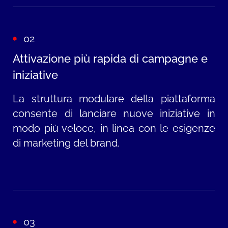
del marketing automation.
02
Maggiore autonomia nella gestione dei
contenuti
: l'introduzione di un CMS
Attivazione più rapida di campagne e
headless consente ai team GOOVI di
iniziative
gestire campagne, pagine e contenuti in
La struttura modulare della piattaforma
modo diretto, senza dipendere da
consente di lanciare nuove iniziative in
sviluppi tecnici.
modo più veloce, in linea con le esigenze
di marketing del brand.
03