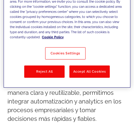
area. For more information, we invite you to consult the cookie policy. By
clicking on the "cookie settings" function, you can access a dedicated area
called the "privacy preferences center" where you can selectively select
cookies grouped by homogeneous categories, to which you choose to
consent or confirm your previous choices. In this area, you can also view
the individual cookies installed on the site, their characteristics, including
type and duration, and any third parties. The list of such cookies is
constantly updated.
Cookie Policy
Nuestro enfoque
Cookies Settings
Construimos Data Foundations diseñadas
desde el principio para soportar la IA y
Reject All
Accept All Cookies
hacer que los sistemas trabajen juntos de
forma efectiva. Organizando los datos de
manera clara y reutilizable, permitimos
integrar automatización y analytics en los
procesos empresariales y tomar
decisiones más rápidas y fiables.