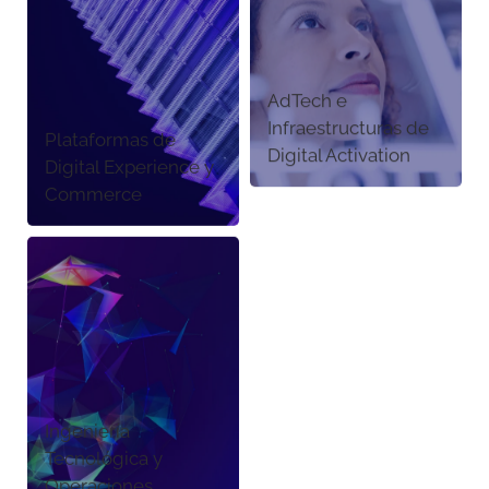
AdTech e
Infraestructuras de
Plataformas de
Digital Activation
Digital Experience y
Commerce
Ingeniería
Tecnológica y
Operaciones