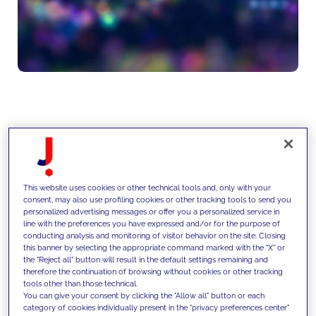
Diseñamos arquitecturas de
datos escalables que integran
datos heterogéneos y permiten
This website uses cookies or other technical tools and, only with your
consent, may also use profiling cookies or other tracking tools to send you
utilizar IA, automatización y
personalized advertising messages or offer you a personalized service in
line with the preferences you have expressed and/or for the purpose of
analytics avanzados para hacer
conducting analysis and monitoring of visitor behavior on the site. Closing
this banner by selecting the appropriate command marked with the "X" or
los procesos empresariales más
the "Reject all" button will result in the default settings remaining and
therefore the continuation of browsing without cookies or other tracking
eficientes.
tools other than those technical.
You can give your consent by clicking the "Allow all" button or each
category of cookies individually present in the "privacy preferences center"