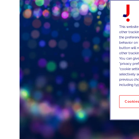
This website
other tracki
the preferen
behavior on 
button will 
other trackin
You can give
"privacy pre
"cookie sett
selectively 
previous choi
including typ
Cookies