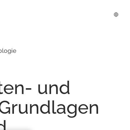
ologie
ten-
und
-Grundlagen
d