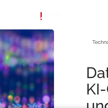
Techn
Da
KI
un