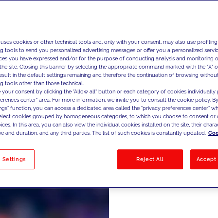
Au
 uses cookies or other technical tools and, only with your consent, may also use profiling
g
ng tools to send you personalized advertising messages or offer you a personalized service
ces you have expressed and/or for the purpose of conducting analysis and monitoring of
the site. Closing this banner by selecting the appropriate command marked with the "X" or 
result in the default settings remaining and therefore the continuation of browsing withou
g tools other than those technical.
 your consent by clicking the "Allow all" button or each category of cookies individually 
ferences center" area. For more information, we invite you to consult the cookie policy. By
Wir konzi
ings" function, you can access a dedicated area called the "privacy preferences center" 
select cookies grouped by homogeneous categories, to which you choose to consent or 
Datenarch
ces. In this area, you can also view the individual cookies installed on the site, their charac
unstrukt
e and duration, and any third parties. The list of such cookies is constantly updated.
Coo
Einsatz v
fortschri
 Settings
Reject All
Accept 