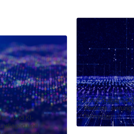
Kundendaten, CR
Personalisierung
Ökosystem
ten- und KI-
undlagen und
tomatisierung