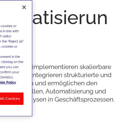
tomatisierun
 cookies or
 in line with
 visitor
the "Reject all"
t cookies or
present in the
 clicking on the
pieren und implementieren skalierbare
where you can
confirm your
itekturen, integrieren strukturierte und
teristics,
urierte Daten und ermöglichen den
kie Policy
on KI-Modellen, Automatisierung und
ttlichen Analysen in Geschäftsprozessen.
All Cookies