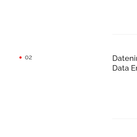
02
Dateni
Data E