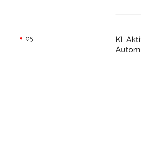
05
KI-Akt
Automa