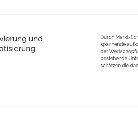
ivierung und
Durch Markt-Scr
spannende aufko
tisierung
der Wertschöpfun
bestehende Unt
schätzen die da