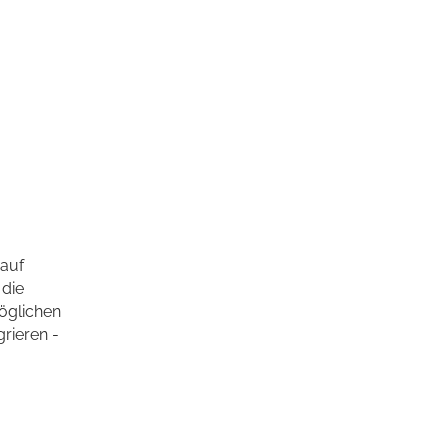
 auf
 die
öglichen
rieren -