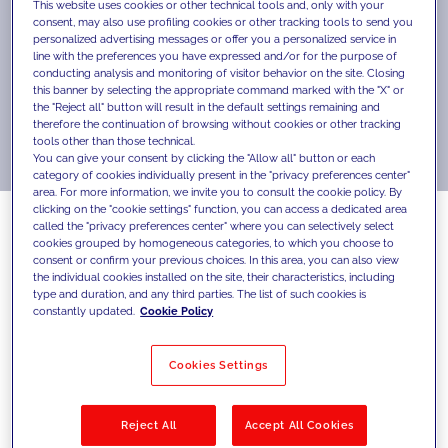
This website uses cookies or other technical tools and, only with your
consent, may also use profiling cookies or other tracking tools to send you
personalized advertising messages or offer you a personalized service in
line with the preferences you have expressed and/or for the purpose of
conducting analysis and monitoring of visitor behavior on the site. Closing
this banner by selecting the appropriate command marked with the "X" or
the "Reject all" button will result in the default settings remaining and
therefore the continuation of browsing without cookies or other tracking
tools other than those technical.
You can give your consent by clicking the "Allow all" button or each
category of cookies individually present in the "privacy preferences center"
area. For more information, we invite you to consult the cookie policy. By
clicking on the "cookie settings" function, you can access a dedicated area
called the "privacy preferences center" where you can selectively select
cookies grouped by homogeneous categories, to which you choose to
consent or confirm your previous choices. In this area, you can also view
Un ecosistema di collaborazione tra umani
the individual cookies installed on the site, their characteristics, including
e algoritmi. Più lavori specializzati, nuove
type and duration, and any third parties. The list of such cookies is
constantly updated.
Cookie Policy
competenze e crescita industriale
sostenibile in Europa. Il punto di vista di
Cookies Settings
Stefano Pedron, Global CEO.
L’intelligenza artificiale crea valore quando
Reject All
Accept All Cookies