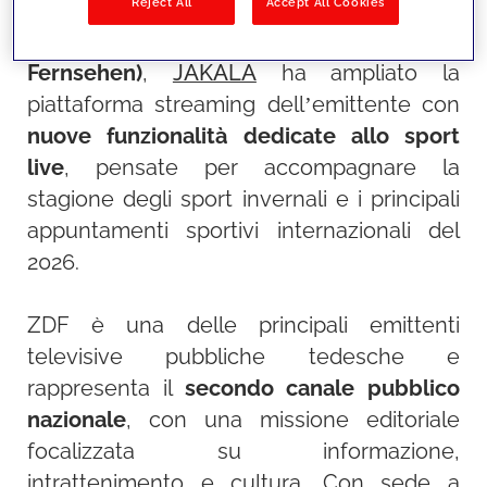
Reject All
Accept All Cookies
Nell’ambito della collaborazione di lungo
periodo con
ZDF
(Zweites Deutsches
Fernsehen)
,
JAKALA
ha ampliato la
piattaforma streaming dell’emittente con
nuove funzionalità dedicate allo sport
live
, pensate per accompagnare la
stagione degli sport invernali e i principali
appuntamenti sportivi internazionali del
2026.
ZDF è una delle principali emittenti
televisive pubbliche tedesche e
rappresenta il
secondo canale pubblico
nazionale
, con una missione editoriale
focalizzata su informazione,
intrattenimento e cultura. Con sede a