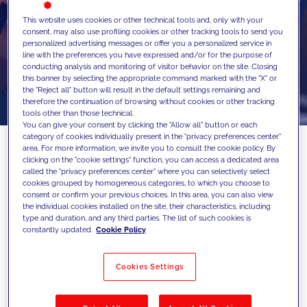
This website uses cookies or other technical tools and, only with your
consent, may also use profiling cookies or other tracking tools to send you
personalized advertising messages or offer you a personalized service in
line with the preferences you have expressed and/or for the purpose of
conducting analysis and monitoring of visitor behavior on the site. Closing
this banner by selecting the appropriate command marked with the "X" or
the "Reject all" button will result in the default settings remaining and
therefore the continuation of browsing without cookies or other tracking
tools other than those technical.
You can give your consent by clicking the "Allow all" button or each
category of cookies individually present in the "privacy preferences center"
area. For more information, we invite you to consult the cookie policy. By
clicking on the "cookie settings" function, you can access a dedicated area
called the "privacy preferences center" where you can selectively select
Le nuove funzionalità di live
cookies grouped by homogeneous categories, to which you choose to
consent or confirm your previous choices. In this area, you can also view
streaming preparano la piattaforma
the individual cookies installed on the site, their characteristics, including
type and duration, and any third parties. The list of such cookies is
tedesca ai grandi eventi sportivi del
constantly updated.
Cookie Policy
2026: dagli sport invernali ai
Mondiali di Calcio
Cookies Settings