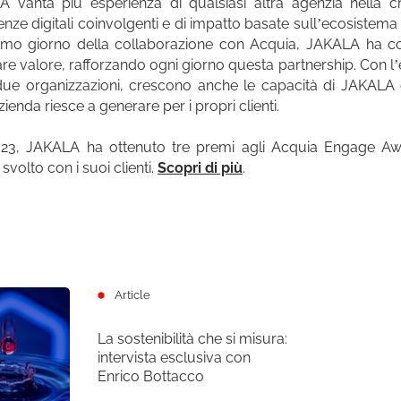
 vanta più esperienza di qualsiasi altra agenzia nella c
enze digitali coinvolgenti e di impatto basate sull’ecosistema
imo giorno della collaborazione con Acquia, JAKALA ha co
re valore, rafforzando ogni giorno questa partnership. Con l
due organizzazioni, crescono anche le capacità di JAKALA 
zienda riesce a generare per i propri clienti.
23, JAKALA ha ottenuto tre premi agli Acquia Engage Awa
svolto con i suoi clienti.
Scopri di più
.
Article
La sostenibilità che si misura:
intervista esclusiva con
Enrico Bottacco