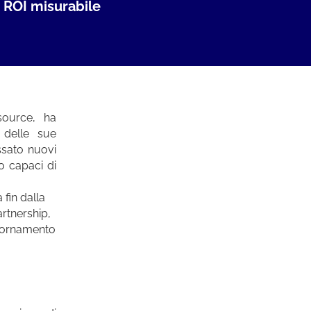
n ROI misurabile
source, ha
 delle sue
ssato nuovi
lo capaci di
fin dalla
artnership,
giornamento