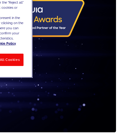
the "Reject all"
t cookies or
present in the
 clicking on the
where you can
confirm your
teristics,
kie Policy
All Cookies