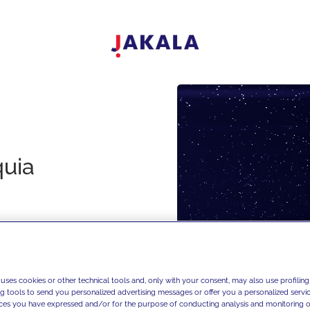
quia
 uses cookies or other technical tools and, only with your consent, may also use profiling
ng tools to send you personalized advertising messages or offer you a personalized service
ces you have expressed and/or for the purpose of conducting analysis and monitoring of