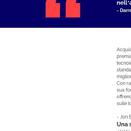
nell’
- Darr
Acqui
prem
tecnol
standa
miglior
Con ra
sua fo
offren
sulle 
- Jon 
Una s