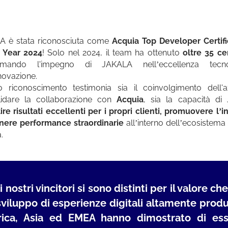
A è stata riconosciuta come
Acquia Top Developer Certifi
e Year 2024
! Solo nel 2024, il team ha ottenuto
oltre 35 cer
rmando l'impegno di JAKALA nell’eccellenza tecn
nnovazione.
 riconoscimento testimonia sia il coinvolgimento dell'a
lidare la collaborazione con
Acquia
, sia la capacità di
ire risultati eccellenti per i propri clienti, promuovere l’
nere performance straordinarie
all’interno dell’ecosistema
.
 i nostri vincitori si sono distinti per il valore 
sviluppo di esperienze digitali altamente produt
ica, Asia ed EMEA hanno dimostrato di esse