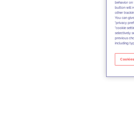
behavior on 
button will 
other trackin
You can give
"privacy pre
"cookie sett
selectively 
previous choi
including typ
Cookies