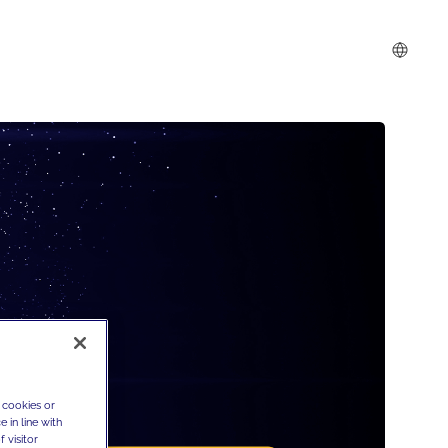
 cookies or
 in line with
 visitor