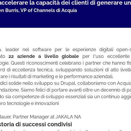
accelerare la capacità dei clienti di generare u
en Burris, VP of Channels di Acquia
a, leader nel software per le esperienze digitali open-
iato
22 aziende a livello globale
per l’uso eccellente
ogie. Questi riconoscimenti celebrano i partner che hanno fi
rd di eccellenza tecnica, sviluppando soluzioni di alto livel
are i risultati di marketing e le performance aziendali,
dici solide nello sviluppo su Drupal, collaboriamo con Acquia 
ndazione. Siamo felici di portare avanti oltre un decennio di p
do sia competenze di sviluppo essenziali sia un continuo ag
loro tecnologie e innovazioni
Bauer, Partner Manager at JAKALA NA
toria di successi condivisi