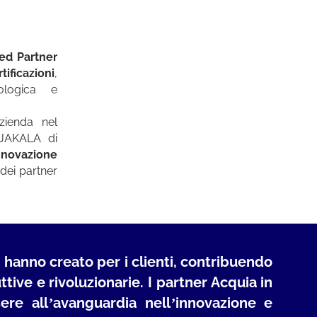
ed Partner
tificazioni
,
ologica e
zienda nel
 JAKALA di
innovazione
 dei partner
che hanno creato per i clienti, contribuendo
tive e rivoluzionarie. I partner Acquia in
re all’avanguardia nell’innovazione e