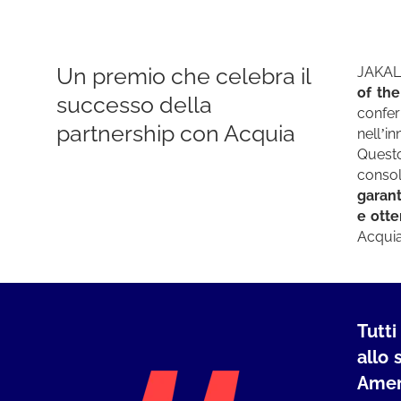
Un premio che celebra il
JAKAL
of th
successo della
confe
partnership con Acquia
nell’i
Questo
conso
garant
e otte
Acquia
Tutti
allo 
Amer