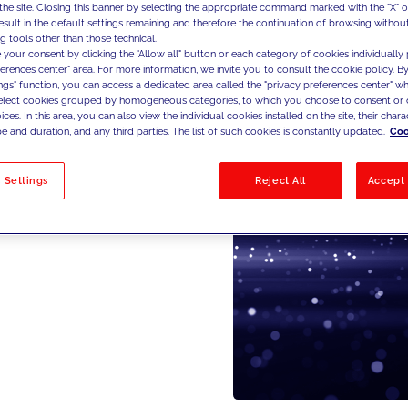
the site. Closing this banner by selecting the appropriate command marked with the "X" or 
result in the default settings remaining and therefore the continuation of browsing withou
g tools other than those technical.
 your consent by clicking the "Allow all" button or each category of cookies individually 
ferences center" area. For more information, we invite you to consult the cookie policy. By
ings" function, you can access a dedicated area called the "privacy preferences center" 
select cookies grouped by homogeneous categories, to which you choose to consent or 
ces. In this area, you can also view the individual cookies installed on the site, their charac
e and duration, and any third parties. The list of such cookies is constantly updated.
Coo
 Settings
Reject All
Accept 