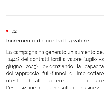
Analisi dei competitor locali
: il team
Client Strategy di JAKALA ha condotto
una mappatura delle offerte dei
principali operatori locali, identificando
per ciascuna provincia le aree
02
caratterizzate da una minore
Incremento dei contratti a valore
competitività rispetto alle proposte di
La campagna ha generato un aumento del
Iren.
+144% dei contratti lordi a valore (luglio vs
giugno 2025), evidenziando la capacità
Sviluppo di creatività localizzate ad
dell’approccio full-funnel di intercettare
alto engagement
: i
messaggi creativi
utenti ad alto potenziale e tradurre
sono stati declinati su base territoriale,
l’esposizione media in risultati di business.
aumentando la rilevanza percepita e la
capacità di ingaggio.
In particolare, sono stati sviluppati:
formati Rich Media con copy