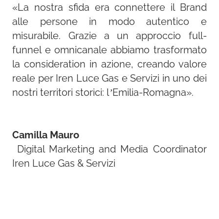
«
La nostra sfida era connettere il Brand
personalizzati per singola provincia (ad
alle persone in modo autentico e
esempio: “A Piacenza, risparmiare è
misurabile. Grazie a un approccio full-
facile - passa a Iren”); formati VAST con
funnel e omnicanale abbiamo trasformato
QR code attivabile, pensati per favorire
la consideration in azione, creando valore
l’interazione e il passaggio all’azione.
reale per Iren Luce Gas e Servizi in uno dei
nostri territori storici: l’Emilia-Romagna
».
Definizione di budget, targeting e
audience
: la pianificazione media è stata
calibrata sulla densità abitativa e
Camilla Mauro
sull’estensione geografica delle singole
Digital Marketing and Media Coordinator
province, con una profilazione per CAP
Iren Luce Gas & Servizi
abilitata dalla tecnologia JHexagon.
L’obiettivo era raggiungere oltre il 50%
della popolazione residente.
L’erogazione delle creatività display è