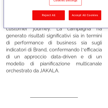
brand ha attivato una strategia full-funnel
Cookies Settings
su Display, Connected TV e Digital Out-of-
Home, progettata per intercettare i
Reject All
Accept All Cookies
consumatori lungo tutte le fasi della
customer journey. La campagna ha
generato risultati significativi sia in termini
di performance di business sia sugli
indicatori di Brand, confermando l’efficacia
di un approccio data-driven e di un
modello di pianificazione multicanale
orchestrato da JAKALA.