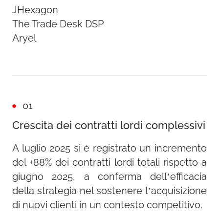
misurazione avanzato, capace di
JHexagon
preliminare di mercato, sviluppo creativo
valorizzare il contributo reale di ciascun
The Trade Desk DSP
con copy localizzato e attivazione dei
canale lungo la customer journey.
Aryel
canali attraverso network premium, con
l’obiettivo di massimizzare rilevanza,
copertura e performance.
Selezione delle province a maggior
potenziale
: sono state individuate
01
quattro province prioritarie - Piacenza,
Crescita dei contratti lordi complessivi
Bologna, Modena e Reggio Emilia -
selezionate in base all’ampiezza della
A luglio 2025 si è registrato un incremento
popolazione residente e a uno storico
del +88% dei contratti lordi totali rispetto a
significativo di ricerche legate al brand
giugno 2025, a conferma dell’efficacia
Iren, rilevato tramite la tecnologia
della strategia nel sostenere l’acquisizione
JHexagon.
di nuovi clienti in un contesto competitivo.