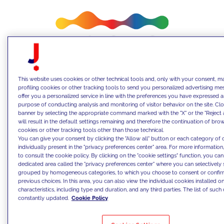
This website uses cookies or other technical tools and, only with your consent, m
profiling cookies or other tracking tools to send you personalized advertising me
offer you a personalized service in line with the preferences you have expressed 
purpose of conducting analysis and monitoring of visitor behavior on the site. Clo
banner by selecting the appropriate command marked with the "X" or the "Reject a
will result in the default settings remaining and therefore the continuation of bro
Iren Luce Gas e Servizi
aveva l’obiettivo di
cookies or other tracking tools other than those technical.
rafforzare il proprio posizionamento in
You can give your consent by clicking the "Allow all" button or each category of 
individually present in the "privacy preferences center" area. For more information
Emilia-Romagna e di incrementare il
to consult the cookie policy. By clicking on the "cookie settings" function, you ca
dedicated area called the "privacy preferences center" where you can selectively 
numero di nuovi contratti Luce & Gas in un
grouped by homogeneous categories, to which you choose to consent or confir
mercato altamente competitivo. In
previous choices. In this area, you can also view the individual cookies installed on 
characteristics, including type and duration, and any third parties. The list of such 
collaborazione con
JAKALA
, e grazie alle
constantly updated.
Cookie Policy
capacità omnicanale di The Trade Desk, il