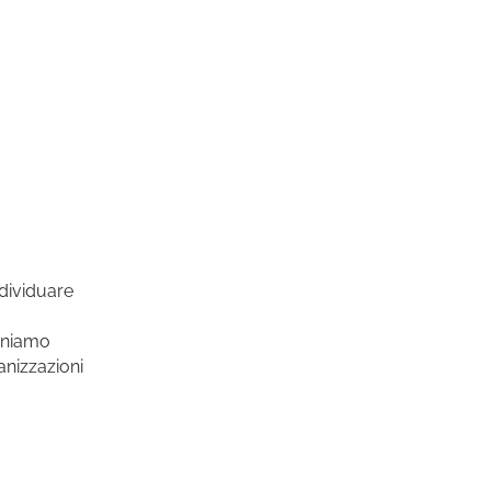
ndividuare
finiamo
anizzazioni