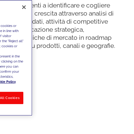
 nostri i clienti a identificare e cogliere
ortunità di crescita attraverso analisi di
uidate dai dati, attività di competitive
 cookies or
nce e pianificazione strategica,
 in line with
 visitor
do le dinamiche di mercato in roadmap
the "Reject all"
a attuabili su prodotti, canali e geografie.
t cookies or
present in the
 clicking on the
where you can
confirm your
teristics,
kie Policy
All Cookies