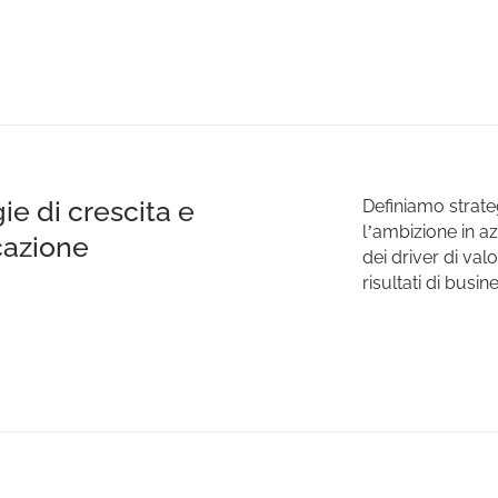
ie di crescita e
Definiamo strate
l’ambizione in azi
cazione
dei driver di val
risultati di busin