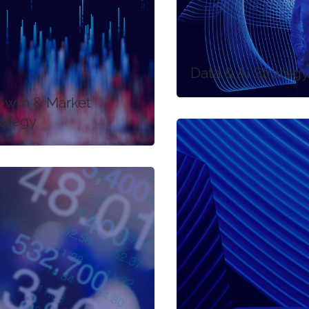
Data & AI Strateg
owth & Market
rategy