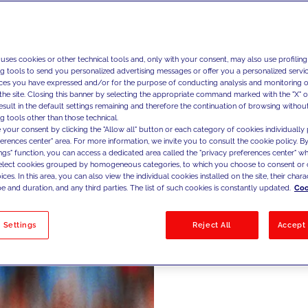
Aiutiamo i
nuove opp
mercato g
 uses cookies or other technical tools and, only with your consent, may also use profiling
intellige
ng tools to send you personalized advertising messages or offer you a personalized service
ces you have expressed and/or for the purpose of conducting analysis and monitoring of
traducen
the site. Closing this banner by selecting the appropriate command marked with the "X" or 
di crescit
result in the default settings remaining and therefore the continuation of browsing withou
g tools other than those technical.
 your consent by clicking the "Allow all" button or each category of cookies individually 
ferences center" area. For more information, we invite you to consult the cookie policy. By
ings" function, you can access a dedicated area called the "privacy preferences center" 
select cookies grouped by homogeneous categories, to which you choose to consent or 
ces. In this area, you can also view the individual cookies installed on the site, their charac
e and duration, and any third parties. The list of such cookies is constantly updated.
Coo
 Settings
Reject All
Accept 