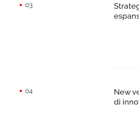
03
Strate
espans
04
New ve
di inn