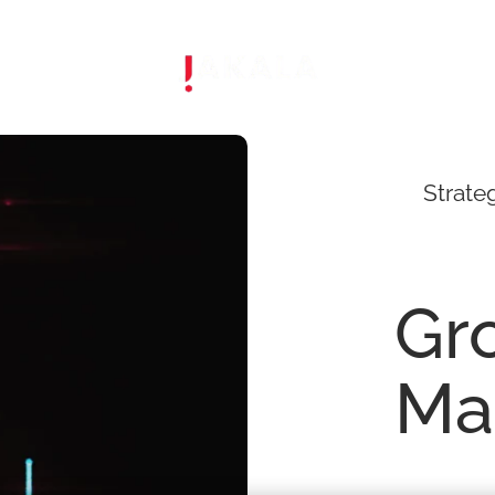
Strate
Gr
Ma