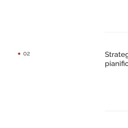
02
Strateg
pianifi