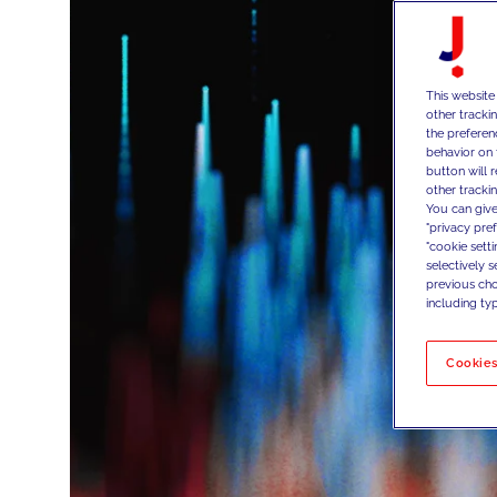
This website
other tracki
the preferen
behavior on 
button will 
other trackin
You can give
"privacy pre
"cookie sett
selectively 
previous choi
including typ
Cookies