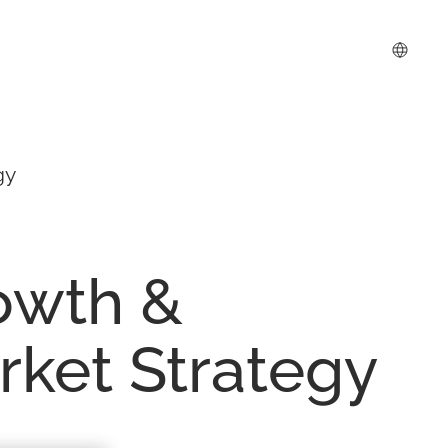
gy
owth
&
rket
Strategy